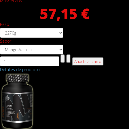
MuscleLabs
57,15 €
Peso
Sabor
Detalles de producto