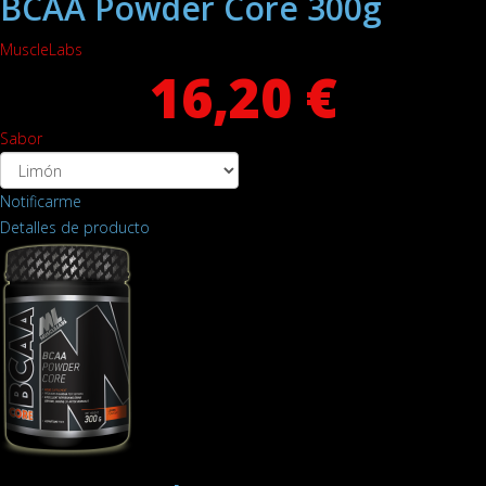
BCAA Powder Core 300g
MuscleLabs
16,20 €
Sabor
Notificarme
Detalles de producto