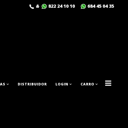
&
822 24 10 10
684 45 04 35
AS
DISTRIBUIDOR
LOGIN
CARRO