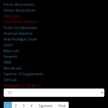
Precio del producto
Ventas del producto
Fabricante:
Tesla Sports Nutrition
Todos los fabricantes
American Nutrition
Anán Rodríguez Team
Army1
Black Line
ElevenFit
MMX
MuscleLabs
Superior 14 Supplements
ZeroLab
Resultados 1 - 30 de 111
1
2
3
4
Siguiente
Final