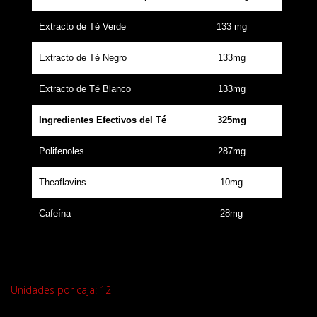
Extracto de Té Verde
133 mg
Extracto de Té Negro
133mg
Extracto de Té Blanco
133mg
Ingredientes Efectivos del Té
325mg
Polifenoles
287mg
Theaflavins
10mg
Cafeína
28mg
Unidades por caja: 12