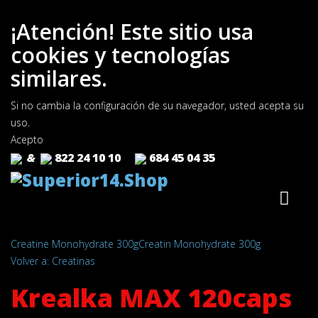
¡Atención! Este sitio usa
cookies y tecnologías
similares.
Si no cambia la configuración de su navegador, usted acepta su
uso.
Acepto
&
822 24 10 10
684 45 04 35
Creatine Monohydrate 300g
Creatin Monohydrate 300g
Volver a: Creatinas
Krealka MAX 120caps